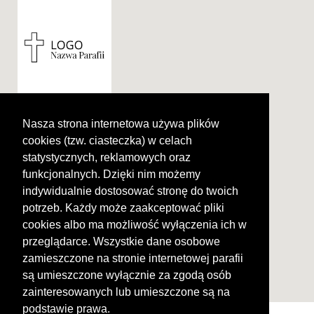
ul. Kopernika 26, 46-
367 Kraków
Nasza strona internetowa używa plików
tel: 58 820 85 82
cookies (tzw. ciasteczka) w celach
e-mail:
statystycznych, reklamowych oraz
logo@nazwaparafi.pl
funkcjonalnych. Dzięki nim możemy
indywidualnie dostosować stronę do twoich
potrzeb. Każdy może zaakceptować pliki
cookies albo ma możliwość wyłączenia ich w
przeglądarce. Wszystkie dane osobowe
zamieszczone na stronie internetowej parafii
są umieszczone wyłącznie za zgodą osób
zainteresowanych lub umieszczone są na
podstawie prawa.